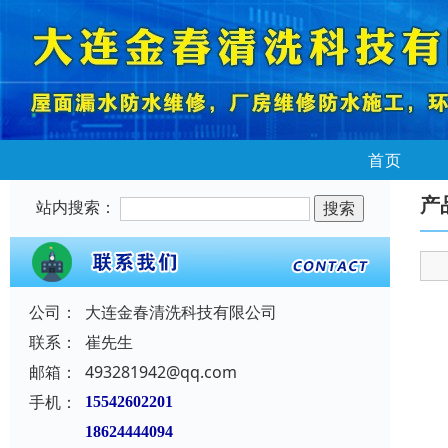
首页
产
站内搜索：
公司：
大连金春清洗科技有限公司
联系：
崔先生
邮箱：
493281942@qq.com
手机：
15542602201
18624444094